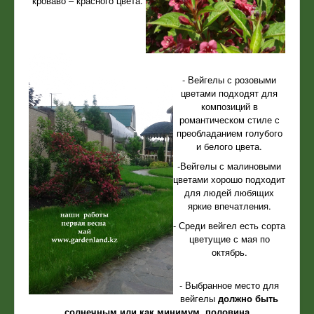
кроваво – красного цвета.
- Вейгелы с розовыми
цветами подходят для
композиций в
романтическом стиле с
преобладанием голубого
и белого цвета.
-Вейгелы с малиновыми
цветами хорошо подходит
для людей любящих
яркие впечатления.
- Среди вейгел есть сорта
цветущие с мая по
октябрь.
- Выбранное место для
вейгелы
должно быть
солнечным или как минимум, половина