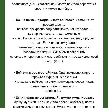
солнечного дня. В затененном месте вейгела перестанет
цвести и может погибнуть.
- Какие почвы предпочитает вейгела?
В отличие от
рододендрона,
вейгеле прекрасно подходит почва наших садов –
кустарник предпочитает щелочные
почвы. Вейгела хорошо растет на рыхлых, плодородных
почвах. Если на вашем участке
тяжелые глинистые почвы желательно сделать
посадочную яму 50 см* 50см и заполнить
ее смесью перегноя или листовой земли, песка и дерновой
земли (2:2:1).
- Вейгела морозоустойчива
. Она прекрасно зимует в
горах без укрытия. В северном
Казахстане вейгелу на зиму необходимо оборачивать
синтетической мешковиной или
агроспаном.
- Если полив не регулярный , нужно мульчировать
лунку мульчей. Если вейгела слабо нарастает, цветы
мелкие и быстро осыпаются. Нужно увеличеть полив и