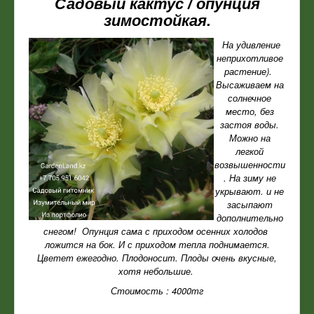
Садовый кактус / опунция
зимостойкая.
На удивление
неприхотливое
растение).
Высаживаем на
солнечное
место, без
застоя воды.
Можно на
легкой
возвышенности
. На зиму не
укрывают. и не
засыпают
дополнительно
снегом! Опунция сама с приходом осенних холодов
ложится на бок. И с приходом тепла поднимается.
Цветет ежегодно. Плодоносит. Плоды очень вкусные,
хотя небольшие.
Стоимость : 4000тг