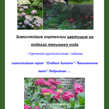
Зимостойкие гортензии
цветущие на
побегах текущего года
- Г
ортензия крупнолистная, садовая,
зимостойкая серия
“Endless Summer”-"Бесконечное
лето" Подробнее →
.