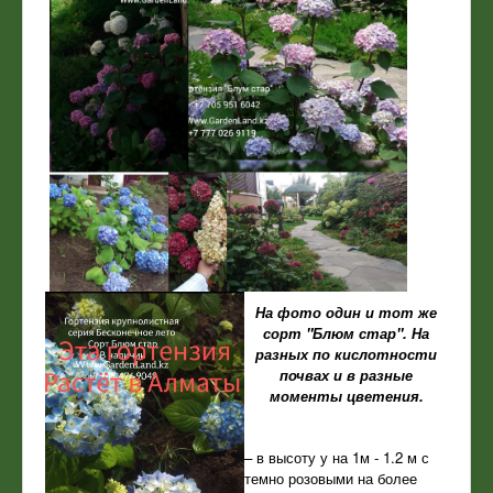
На фото один и тот же
сорт "Блюм стар". На
разных по кислотности
почвах и в разные
моменты цветения.
– в высоту у на 1м - 1.2 м с
темно розовыми на более