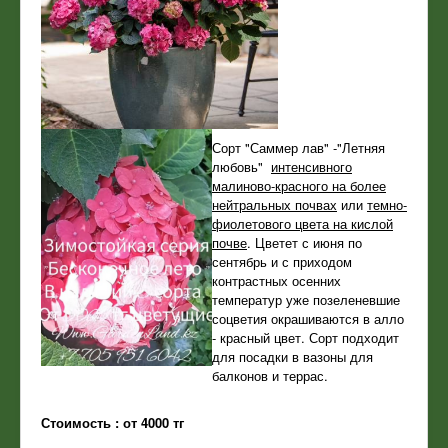
Сорт "Саммер лав" -"Летняя
любовь"
интенсивного
малиново-красного на более
нейтральных почвах
или
темно-
фиолетового цвета на кислой
почве
. Цветет с июня по
сентябрь и с приходом
контрастных осенних
температур уже позеленевшие
соцветия окрашиваются в алло
- красный цвет. Сорт подходит
для посадки в вазоны для
балконов и террас.
Стоимость : от 4000 тг