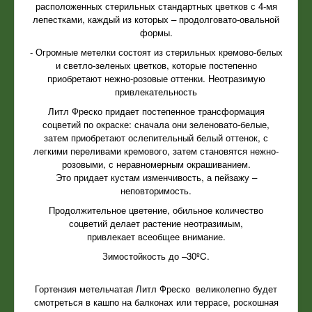
расположенных стерильных стандартных цветков с 4-мя
лепестками, каждый из которых – продолговато-овальной
формы.
- Огромные метелки состоят из стерильных кремово-белых
и светло-зеленых цветков, которые постепенно
приобретают нежно-розовые оттенки. Неотразимую
привлекательность
Литл Фреско придает постепенное трансформация
соцветий по окраске: сначала они зеленовато-белые,
затем приобретают ослепительный белый оттенок, с
легкими переливами кремового, затем становятся нежно-
розовыми, с неравномерным окрашиванием.
Это придает кустам изменчивость, а пейзажу –
неповторимость.
Продолжительное цветение, обильное количество
соцветий делает растение неотразимым,
привлекает всеобщее внимание.
Зимостойкость до –30ºC.
Гортензия метельчатая Литл Фреско великолепно будет
смотреться в кашпо на балконах или террасе, роскошная