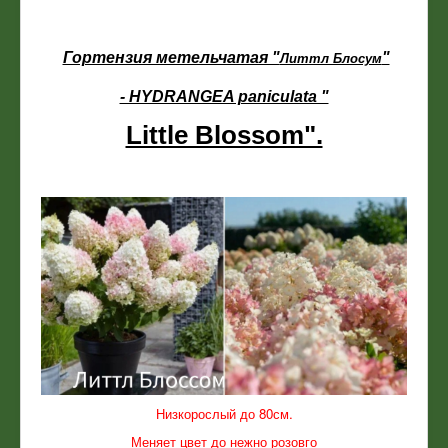
Гортензия метельчатая "
"
Литтл Блосум
- HYDRANGEA paniculata "
Little Blossom".
Низкорослый до 80см.
Меняет цвет до нежно розовго