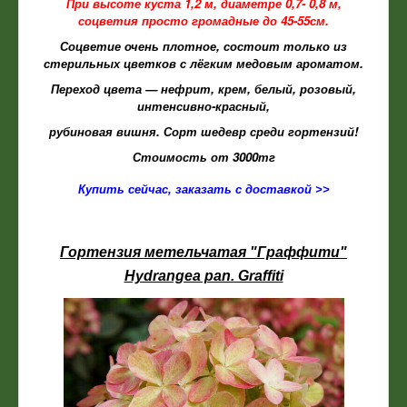
При высоте куста 1,2 м, диаметре 0,7- 0,8 м,
соцветия просто громадные до 45-55см.
Соцветие очень плотное, состоит только из
стерильных цветков с лёгким медовым ароматом.
Переход цвета — нефрит, крем, белый, розовый,
интенсивно-красный,
рубиновая вишня. Сорт шедевр среди гортензий!
Стоимость от 3000тг
Купить сейчас, заказать с доставкой >>
Гортензия метельчатая "Граффити"
Hydrangea pan. Graffiti