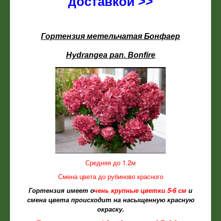
доставкой >>
Гортензия метельчатая
Бонфаер
Hydrangea pan. Bonfire
Средняя до 1.2м
Смена цвета до рубиново красного
Гортензия имеет о
чень крупные цветки 5-6 см
и
смена цвета происходит на насыщенную красную
окраску.