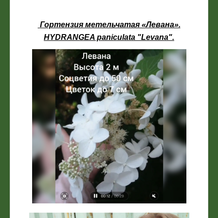
Гортензия метельчатая «Левана».
HYDRANGEA paniculata "Levana".