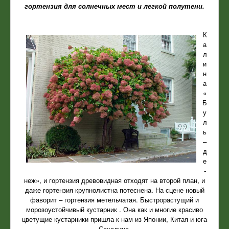
гортензия для солнечных мест и легкой полутени.
К
а
л
и
н
а
«
Б
у
л
ь
–
д
е
-
неж», и гортензия древовидная отходят на второй план, и
даже гортензия крупнолистна потеснена. На сцене новый
фаворит – гортензия метельчатая. Быстрорастущий и
морозоустойчивый кустарник . Она как и многие красиво
цветущие кустарники пришла к нам из Японии, Китая и юга
Сахалина.