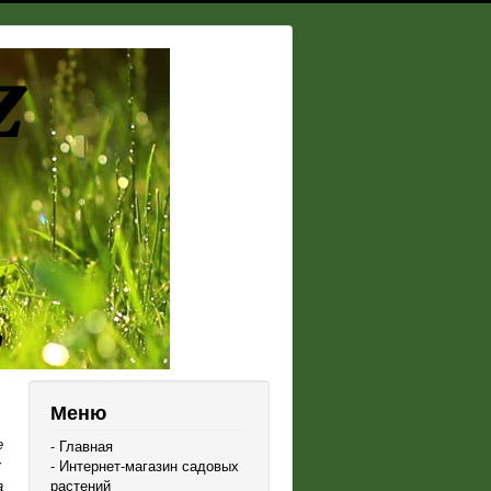
Меню
е
- Главная
у
- Интернет-магазин садовых
а
растений