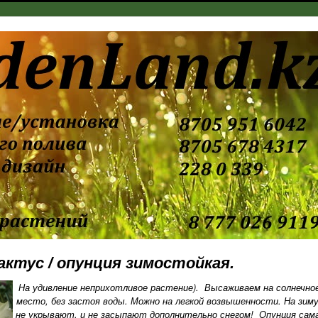
актус / опунция зимостойкая.
На удивление неприхотливое растение). Высаживаем на солнечно
место, без застоя воды. Можно на легкой возвышенности. На зим
не укрывают. и не засыпают дополнительно снегом! Опунция сам