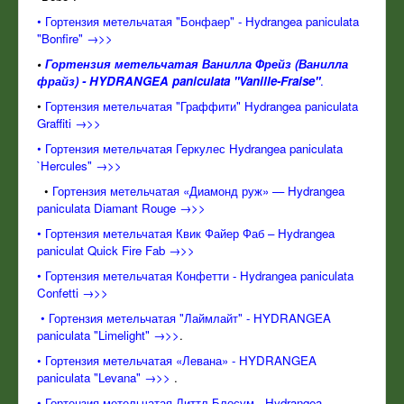
• Гортензия метельчатая "Бонфаер" - Hydrangea paniculata
"Bonfire" →>>
•
Гортензия метельчатая Ванилла Фрейз (Ванилла
фрайз) - HYDRANGEA paniculata "Vanille-Fraise"
.
•
Гортензия метельчатая "Граффити" Hydrangea paniculata
Graffiti →>>
•
Гортензия метельчатая Геркулес Hydrangea paniculata
`Hercules" →>>
•
Гортензия метельчатая «Диамонд руж» — Hydrangea
paniculata Diamant Rouge →>>
• Гортензия метельчатая Квик Файер Фаб – Hydrangea
paniculat Quick Fire Fab →>>
• Гортензия метельчатая Конфетти - Hydrangea paniculata
Confetti →>>
•
Гортензия метельчатая "Лаймлайт" - HYDRANGEA
paniculata "Limelight" →>>
.
•
Гортензия метельчатая «Левана» - HYDRANGEA
paniculata "Levana" →>>
.
• Гортензия метельчатая Литтл Блосум - Hydrangea