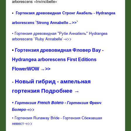
arborescens «Invincibelle»
•
Гортензия древовидная Стронг Анабель - Hydrangea
arborescens `Strong Annabelle→>>
`
•
Гортензия древовидная "Руби Аннабель" Hydrangea
arborescens `Ruby Annabelle`→>>
•
Гортензия древовидная Фловер Вау -
Hydrangea arborescens First Editions
FlowerWOW →>>
Новый гибрид - ампельная
-
гортензия Подробнее →
•
Горте
нзия French Bolero - Гортензия Френч
Болеро→>>
•
Гортензия Runaway Bride - Гортензия Сбежавшая
невест→>>