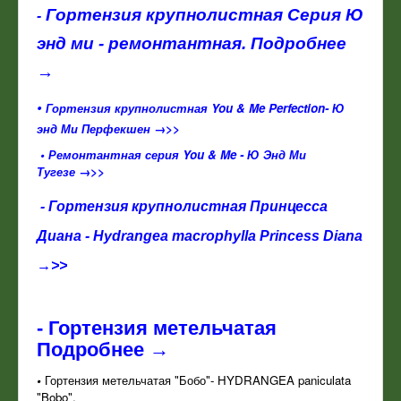
Гортензия крупнолистная Серия Ю
-
энд ми - ремонтантная. Подробнее
→
•
Гортензия крупнолистная You & Me Perfection- Ю
энд Ми Перфекшен →>>
• Ремонтантная серия You & Me - Ю Энд Ми
Тугезе →>>
- Гортензия крупнолистная Принцесса
Диана - Hydrangea macrophylla Princess Diana
→>>
- Гортензия метельчатая
Подробнее →
•
Гортензия метельчатая "Бобо"- HYDRANGEA paniculata
"Bobo".