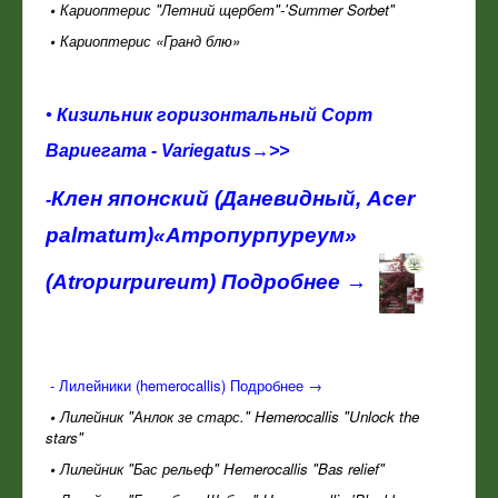
•
Кариоптерис "Летний щербет"-'Summer Sorbet"
•
Кариоптерис «Гранд блю»
• Кизильник горизонтальный Сорт
Вариегата - Variegatus→>>
Клен японский
(Даневидный, Acer
-
palmatum)«Атропурпуреум»
(Atropurpureum) Подробнее →
-
Лилейники (hemerocallis) Подробнее →
•
Лилейник "Анлок зе старс."
Hemerocallis "Unlock the
stars"
•
Лилейник "Бас рельеф"
Hemerocallis "Bas relief"