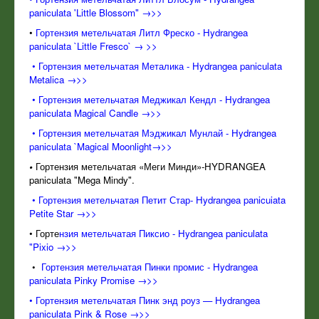
paniculata 'Little Blossom" →>>
•
Гортензия метельчатая Литл Фреско - Hydrangea
paniculata `Little Fresco` → >>
• Гортензия метельчатая Металика - Hydrangea paniculata
Metalica →>>
• Гортензия метельчатая Меджикал Кендл - Hydrangea
paniculata Magical Candle →>>
•
Гортензия метельчатая Мэджикал Мунлай - Hydrangea
paniculata `Magical Moonlight→>>
•
Гортензия метельчатая «Меги Минди»-HYDRANGEA
paniculata "Mega Mindy".
• Гортензия метельчатая Петит Стар- Hydrangea panicuiata
Petite Star →>>
• Горте
нзия метельчатая Пиксио - Hydrangea paniculata
"Pixio →>>
•
Гортензия метельчатая Пинки промис - Hydrangea
paniculata Pinky Promise →>>
• Гортензия метельчатая Пинк энд роуз — Hydrangea
paniculata Pink & Rose →>>