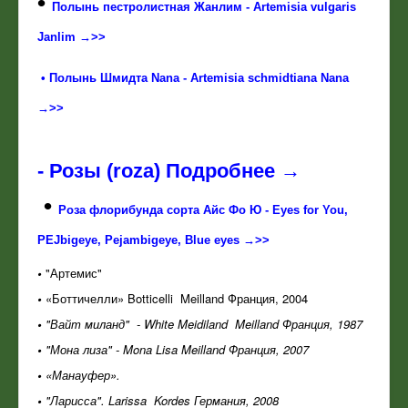
•
Полынь пестролистная Жанлим - Artemisia vulgaris
Janlim →>>
•
Полынь Шмидта Nana - Artemisia schmidtiana Nana
→>>
- Розы (roza) Подробнее →
•
Роза флорибунда сорта Айс Фо Ю - Eyes for You,
PEJbigeye, Pejambigeye, Blue eyes
→>>
•
"Артемис"
•
«Боттичелли» Botticelli Meilland Франция, 2004
•
"Вайт миланд" - White Meidiland Meilland Франция, 1987
•
"Мона лиза" - Mona Lisa Meilland Франция, 2007
•
«Манауфер».
•
"Ларисса". Larissa Kordes Германия, 2008