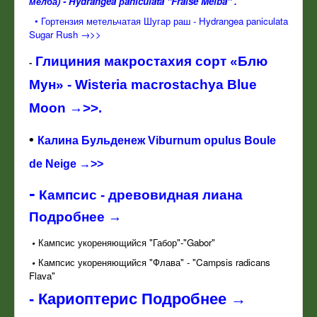
мелба) - Hydrangea рaniculata "Fraise Melba"
.
• Гортензия метельчатая Шугар раш - Hydrangea paniculata
Sugar Rush →>>
Глициния макростахия сорт «Блю
-
Мун» - Wisteria macrostachya Blue
Moon →>>.
•
Калина Бульденеж Viburnum opulus Boule
de Neige →>>
-
Кампсис - древовидная лиана
Подробнее →
•
К
ампсис укореняющийся "Габор"-"Gabor"
•
Кампсис укореняющийся "Флава" - "Campsis radicans
Flava"
-
Кариоптерис Подробнее →