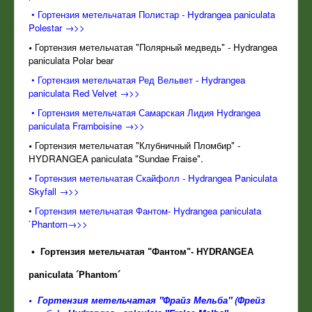
• Гортензия метельчатая Полистар - Hydrangea paniculata
Polestar →>>
•
Гортензия метельчатая "Полярный медведь" - Hydrangea
paniculata Polar bear
• Гортензия метельчатая Ред Вельвет - Hydrangea
paniculata Red Velvet →>>
• Гортензия метельчатая Самарская Лидия Hydrangea
paniculata Framboisine →>>
•
Гортензия метельчатая "Клубничный Пломбир" -
HYDRANGEA paniculata "Sundae Fraise".
•
Гортензия метельчатая Скайфолл - Hydrangea Paniculata
Skyfall →>>
•
Гортензия метельчатая Фантом- Hydrangea paniculata
`Phantom→>>
•
Гортензия метельчатая "Фантом"- HYDRANGEA
paniculata ´Phantom´
•
Гортензия метельчатая "Фрайз Мельба" (Фрейз