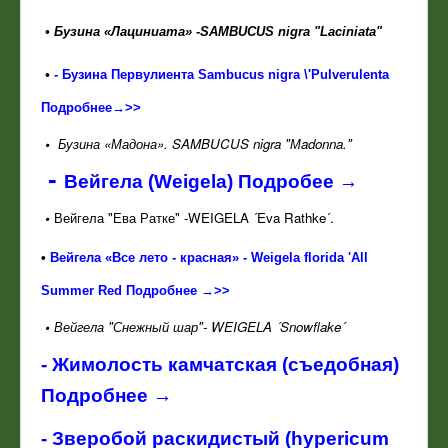
•
Бузина «Лациниата» -
SAMBUCUS nigra "Laciniata"
•
- Бузина Первулиента Sambucus nigra \'Pulverulenta
Подробнее→>>
•
Бузина «Мадона».
SAMBUCUS nigra "Мadonna."
-
Вейгела (Weigela) Подробее →
•
Вейгела "Ева Ратке" -WEIGELA ´Eva Rathke´.
•
Вейгела «Все лето - красная» - Weigela florida 'All
Summer Red Подробнее →>>
•
Вейгела "Снежный шар"- WEIGELA ´Snowflake´
-
Жимолость камчатская (съедобная)
Подробнее →
-
Зверобой раскидистый (hypericum