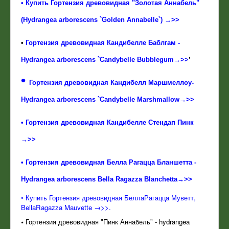
•
Купить Гортензия древовидная "Золотая Аннабель"
(Hydrangea arborescens `Golden Annabelle`) →>>
•
Гортензия древовидная Кандибелле Баблгам -
Hydrangea arborescens `Candybelle Bubblegum→>>
’
•
Гортензия древовидная Кандибелл Маршмеллоу-
Hydrangea arborescens `Candybelle Marshmallow→>>
• Гортензия древовидная Кандибелле Стендап Пинк
→>>
• Гортензия древовидная Белла Рагацца Бланшетта -
Hydrangea arborescens Bella Ragazza Blanchetta→>>
•
Купить Гортензия древовидная БеллаРагацца Муветт,
BellaRagazza Mauvette →>>.
•
Гортензия древовидная "Пинк Аннабель" - hydrangea