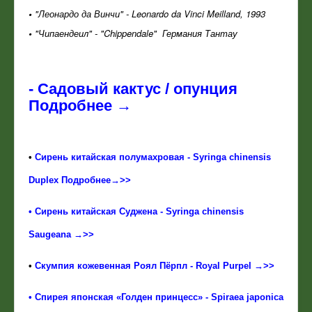
•
"Леонардо да Винчи" - Leonardo da Vinci Meilland, 1993
•
"Чипаендеил" - "Chippendale" Германия Тантау
-
Садовый кактус / опунция
Подробнее →
•
Сирень китайская полумахровая - Syringa chinensis
Duplex Подробнее→>>
• Сирень китайская Суджена - Syringa chinensis
Saugeana →>>
•
Скумпия кожевенная Роял Пёрпл - Royal Purpel →>>
• Спирея японская «Голден принцесс» - Spiraea japonica