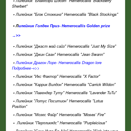
•
Лилейник "Блаккбэри Шэбэт"
Hemerocallis 'Blackberry
Sherbert
'
•
Лилейник "Блэк Стоккинг" Hemerocallis "Black Stockings"
•
Л
илейник Голден Приз- Hemerocallis Golden prizе
→>>
•
Лилейник "Джаст май сайз" Hemerocallis "Just My Size"
•
Лилейник "Джин Сван" Hemerocallis "Jean Swann"
•
Лилейник Драгон Лоре- Hemerocallis Dragon lore
Подробнее→>>
•
Лилейник "Икс Фактор" Hemerocallis "X Factor"
•
Лилейник "Каррик Вилдон" Hemerocallis "Carrick Wildon"
•
Лилейник "Лавендер Туту" Hemerocallis "Lavender TuTu"
•
Лилейник "Лотус Поситион" Hemerocallis "Lotus
Position"
•
Лилейник "Мозес Файр" Hemerocallis "Moses' Fire"
•
Лилейник "Перпликядс" Hemerocallis "Purpleicious"
•
Лилейник "Синк Инто Ёр Айз" Hemerocallis "Sink into your