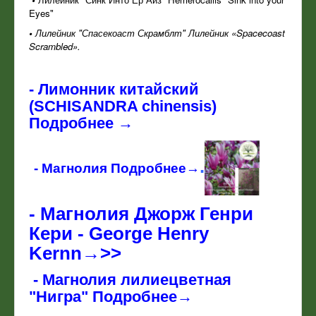
Eyes"
•
Лилейник "Спасекоаст Скрамблт" Лилейник «Spacecoast
Scrambled».
-
Лимонник китайский
(SCHISANDRA chinensis)
Подробнее →
.
- Магнолия Подробнее→
-
Магнолия Джорж Генри
Кери - George Henry
Kernn→>>
- Магнолия лилиецветная
"Нигра" Подробнее→