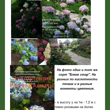
На фото один и тот же
сорт "Блюм стар". На
разных по кислотности
почвах и в разные
моменты цветения.
– в высоту у на 1м - 1.2 м с
темно розовыми на более