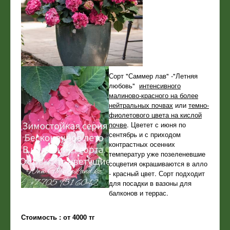
Сорт "Саммер лав" -"Летняя
любовь"
интенсивного
малиново-красного на более
нейтральных почвах
или
темно-
фиолетового цвета на кислой
почве
. Цветет с июня по
сентябрь и с приходом
контрастных осенних
температур уже позеленевшие
соцветия окрашиваются в алло
- красный цвет. Сорт подходит
для посадки в вазоны для
балконов и террас.
Стоимость : от 4000 тг