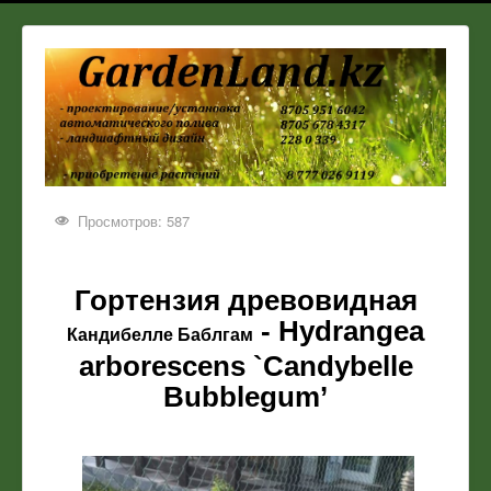
Просмотров: 587
Гортензия древовидная
- Hydrangea
Кандибелле Баблгам
arborescens `Candybelle
Bubblegum’