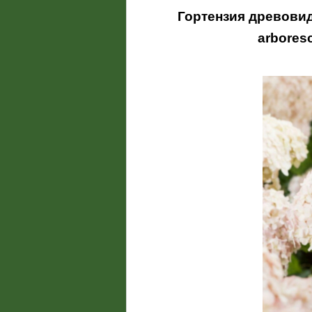
Гортензия древов
arbores