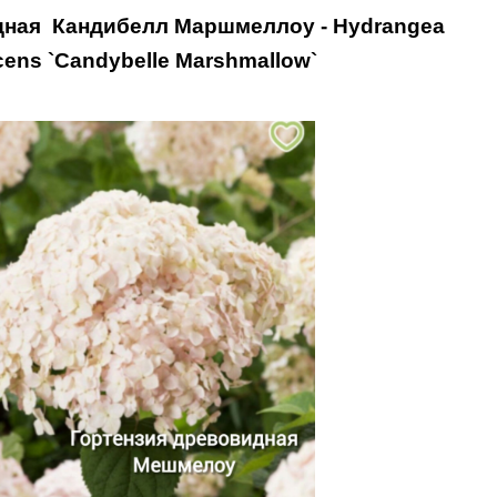
идная
Кандибелл Маршмеллоу -
Hydrangea
cens `Candybelle Marshmallow`