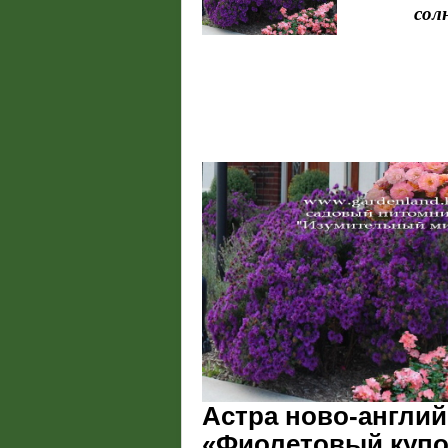
сол
Астра ново-англий
«Фиолетовый купол