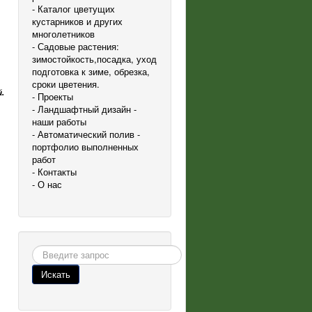
- Каталог цветущих
кустарников и других
многолетников
- Садовые растения:
зимостойкость,посадка, уход
подготовка к зиме, обрезка,
сроки цветения.
й
.
- Проекты
- Ландшафтный дизайн -
наши работы
- Автоматический полив -
портфолио выполненных
работ
- Контакты
- О нас
Поиск
Искать