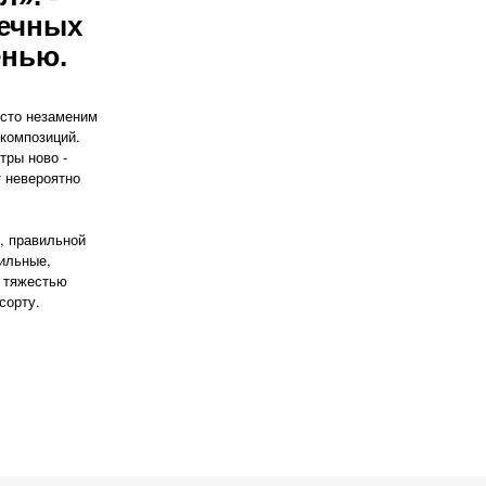
нечных
енью.
осто незаменим
композиций.
тры ново -
 невероятно
.
я, правильной
сильные,
д тяжестью
сорту.