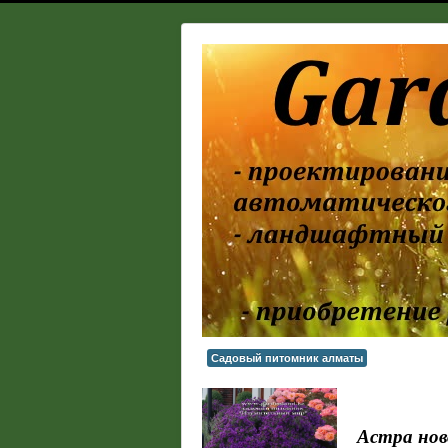
Садовый питомник алматы
Астра ново