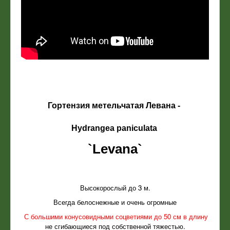
Гортензия метельчатая Левана -
Hydrangea paniculata
`Levana`
Высокорослый до 3 м.
Всегда белоснежные и очень огромные
С большими конусовидными соцветиями до 50 см в длину
не сгибающиеся под собственной тяжестью.