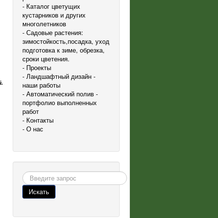
- Каталог цветущих
кустарников и других
многолетников
- Садовые растения:
зимостойкость,посадка, уход
подготовка к зиме, обрезка,
сроки цветения.
- Проекты
- Ландшафтный дизайн -
й
.
наши работы
- Автоматический полив -
портфолио выполненных
работ
- Контакты
- О нас
Поиск
Искать