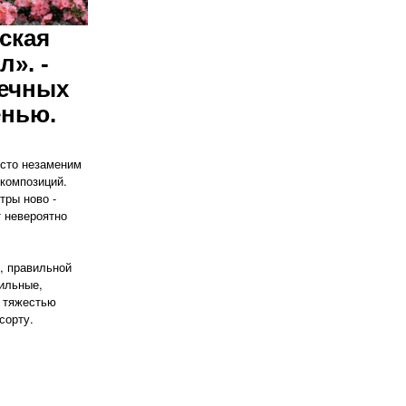
ская
». -
нечных
енью.
осто незаменим
композиций.
тры ново -
 невероятно
.
я, правильной
сильные,
д тяжестью
сорту.