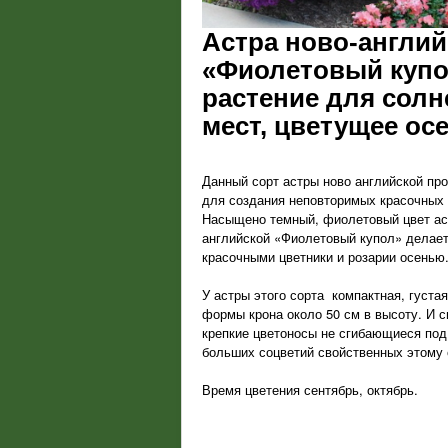
Астра ново-англий
«Фиолетовый купол
растение для сол
мест, цветущее ос
Данный сорт астры ново английской пр
для создания неповторимых красочных 
Насыщено темный, фиолетовый цвет ас
английской «Фиолетовый купол» делает
красочными цветники и розарии осенью
У астры этого сорта компактная, густа
формы крона около 50 см в высоту. И 
крепкие цветоносы не сгибающиеся по
больших соцветий свойственных этому 
Время цветения сентябрь, октябрь.