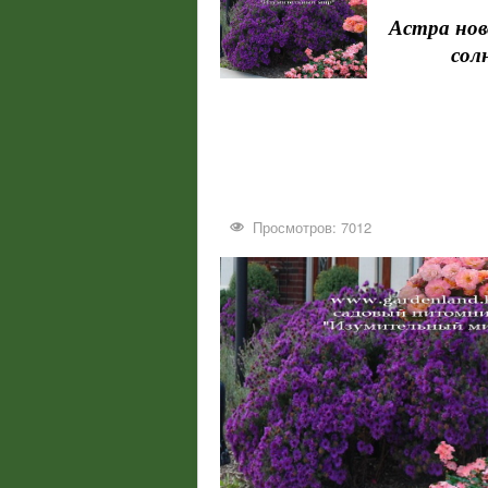
Астра ново
сол
Просмотров: 7012