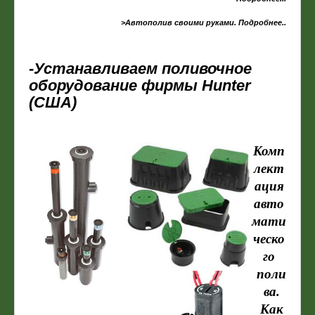
>Автополив своими руками. Подробнее..
-Устанавливаем поливочное
оборудование фирмы Hunter
(США)
Комп
лект
ация
авто
мати
ческо
го
поли
ва.
Как