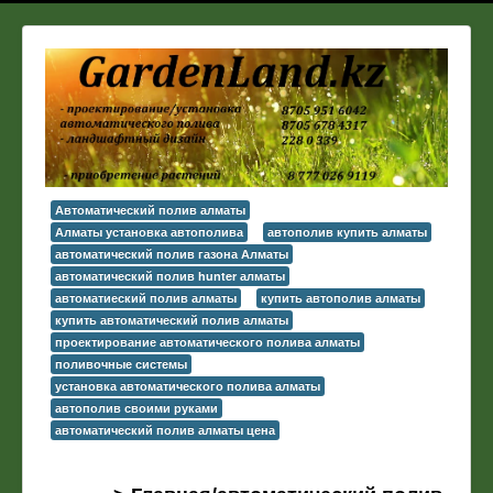
Автоматический полив алматы
Алматы установка автополива
автополив купить алматы
автоматический полив газона Алматы
автоматический полив hunter алматы
автоматиеский полив алматы
купить автополив алматы
купить автоматический полив алматы
проектирование автоматического полива алматы
поливочные системы
установка автоматического полива алматы
автополив своими руками
автоматический полив алматы цена