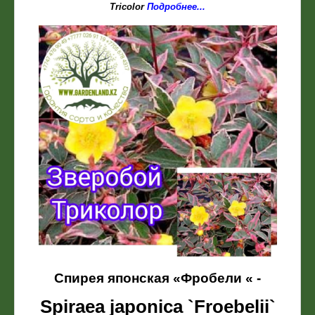
Tricolor
Подробнее...
Спирея японская «
Фробели
« -
Spiraea japonica `Froebelii`