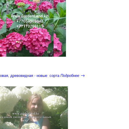
→
довая, древовидная - новые сорта
Подробнее