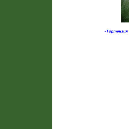
- Г
ортензия